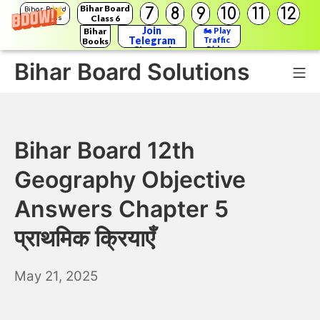
Bihar Board
7
8
9
10
11
12
Bihar Board
Class 6
Solutions
Join
Bihar
🏍️ Play
Telegram
Traffic
Books
Channel
Rider
Bihar Board Solutions
Mo
Skip
to
Bihar Board 12th
content
Geography Objective
Answers Chapter 5
प्राथमिक क्रियाएँ
May
May 21, 2025
22,
2025