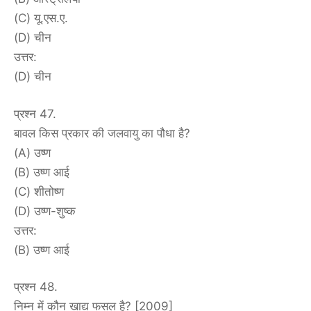
(C) यू.एस.ए.
(D) चीन
उत्तर:
(D) चीन
प्रश्न 47.
बावल किस प्रकार की जलवायु का पौधा है?
(A) उष्ण
(B) उष्ण आई
(C) शीतोष्ण
(D) उष्ण-शुष्क
उत्तर:
(B) उष्ण आई
प्रश्न 48.
निम्न में कौन खाद्य फसल है? [2009]