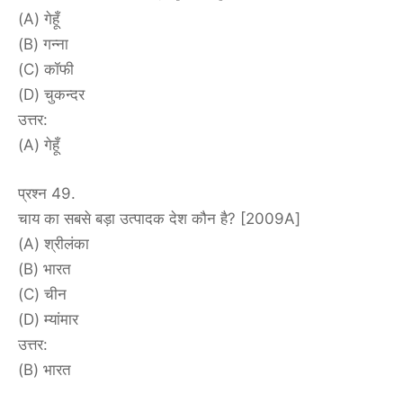
(A) गेहूँ
(B) गन्ना
(C) कॉफी
(D) चुकन्दर
उत्तर:
(A) गेहूँ
प्रश्न 49.
चाय का सबसे बड़ा उत्पादक देश कौन है? [2009A]
(A) श्रीलंका
(B) भारत
(C) चीन
(D) म्यांमार
उत्तर:
(B) भारत