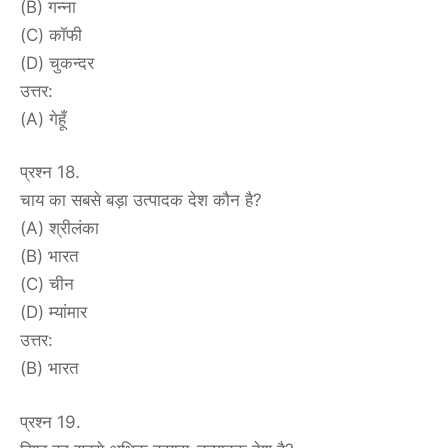
(B) गन्ना
(C) कॉफी
(D) चुकन्दर
उत्तर:
(A) गेहूँ
प्रश्न 18.
चाय का सबसे बड़ा उत्पादक देश कौन है?
(A) श्रीलंका
(B) भारत
(C) चीन
(D) म्यांमार
उत्तर:
(B) भारत
प्रश्न 19.