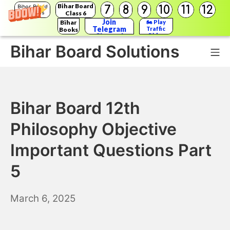
Bihar Board
7
8
9
10
11
12
Bihar Board
Class 6
Solutions
Join
Bihar
🏍️ Play
Telegram
Traffic
Books
Channel
Rider
Bihar Board Solutions
Mo
Skip
to
Bihar Board 12th
content
Philosophy Objective
Important Questions Part
5
March
March 6, 2025
7,
2025