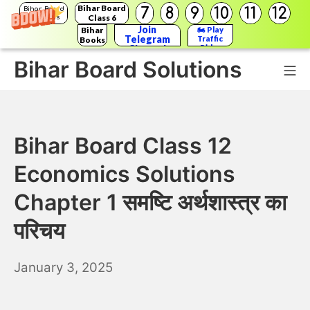
Bihar Board
7
8
9
10
11
12
Bihar Board
Class 6
Solutions
Join
Bihar
🏍️ Play
Telegram
Traffic
Books
Channel
Rider
Bihar Board Solutions
Mo
Skip
to
Bihar Board Class 12
content
Economics Solutions
Chapter 1 समष्टि अर्थशास्त्र का
परिचय
January
January 3, 2025
4,
2025