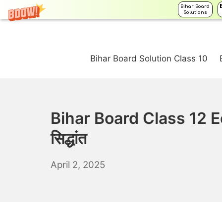
Bihar Board
Solutions
Skip
to
Bihar Board Solution Class 10
content
Bihar Board Class 12 Ec
सिद्धांत
April
April 2, 2025
3,
2025