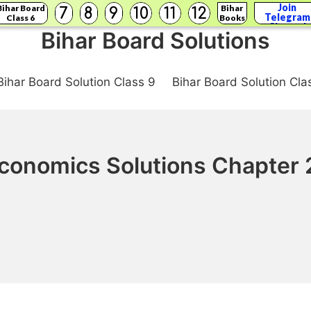
Join
Bihar Board
Bihar
7
8
9
10
11
12
Telegram
Class 6
Books
Channel
Bihar Board Solutions
Bihar Board Solution Class 9
Bihar Board Solution Cla
onomics Solutions Chapter 2 उपभ