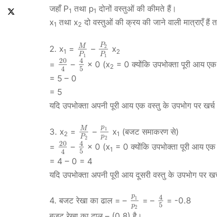
जहाँ P
तथा p
दोनों वस्तुओं की कीमते हैं।
1
1
x
तथा x
दो वस्तुओं की क्रय की जाने वाली मात्राएँ ह
1
2
P
M
2
2. x
=
–
x
1
2
P
P
1
1
20
4
=
–
× 0 (x
= 0 क्योंकि उपभोक्ता पूरी आय एक 
2
5
4
= 5 – 0
= 5
यदि उपभोक्ता अपनी पूरी आय एक वस्तु के उपभोग पर खर्च
p
M
1
3. x
=
–
x
(बजट समाकरण से)
2
1
p
P
2
2
20
4
=
–
× 0 (x
= 0 क्योंकि उपभोक्ता पूरी आय एक 
1
5
4
= 4 – 0 = 4
यदि उपभोक्ता अपनी पूरी आय दूसरी वस्तु के उपभोग पर ख
p
4
1
4. बजट रेखा का ढाल = –
= –
= -0.8
5
p
2
बजट रेखा का ढाल – (0.8) है।