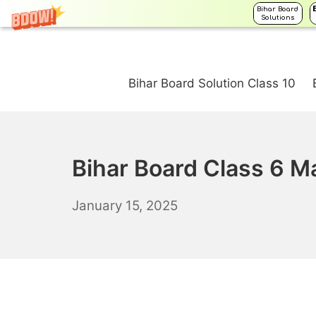
Bihar Board
Solutions
Skip
to
Bihar Board Solution Class 10
content
Bihar Board Class 6 Ma
January
January 15, 2025
16,
2025