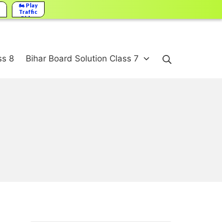
🏍️ Play
Traffic
Rider
Search
ss 8
Bihar Board Solution Class 7