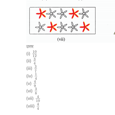
उत्तर
10
(i)
12
3
(ii)
4
3
(iii)
7
1
(iv)
4
4
(v)
9
3
(vi)
8
4
(vii)
10
4
(viii)
4