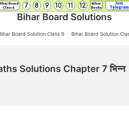
Join
Bihar Board
Bihar
7
8
9
10
11
12
Telegram
Class 6
Books
Channel
Bihar Board Solutions
Bihar Board Solution Class 9
Bihar Board Solution Cla
ths Solutions Chapter 7 भिन्न