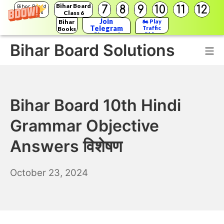
Bihar Board
7
8
9
10
11
12
Bihar Board
Class 6
Solutions
Join
Bihar
🏍️ Play
Telegram
Traffic
Books
Channel
Rider
Bihar Board Solutions
Mo
Skip
to
Bihar Board 10th Hindi
content
Grammar Objective
Answers विशेषण
October
October 23, 2024
24,
2024