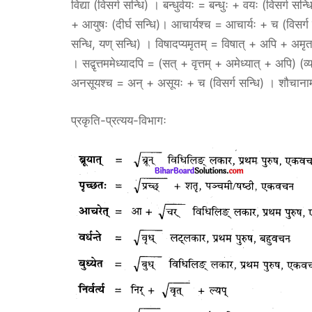
विद्या (विसर्ग सन्धि) । बन्धुर्वयः = बन्धुः + वयः (विसर्ग सन्
+ आयुषः (दीर्घ सन्धि)। आचार्यश्च = आचार्यः + च (विसर्ग स
सन्धि, यण् सन्धि) । विषादप्यमृतम् = विषात् + अपि + अमृत
। सद्वृत्तममेध्यादपि = (सत् + वृत्तम् + अमेध्यात् + अपि)
अनसूयश्च = अन् + असूयः + च (विसर्ग सन्धि) । शौचानाम
प्रकृति-प्रत्यय-विभागः