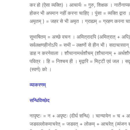
कर हो (ऐसा व्यक्ति) । आचार्यः = गुरु, शिक्षक । नार्तेनाप
होकर भी अपमान नहीं करना चाहिए । पुंसा = व्यक्ति द्वारा
अमृतम् ) = जहर से भी अमृत । ग्राह्यम् = ग्रहण करना चा
सुभाषितम् = अच्छे वचन । अमित्रादपि (अमित्रात् + अपि)
सर्वलक्षणहीनोऽपि = सभी – लक्षणों से हीन भी। सदाचारवा
डाह न करनेवाला । शौचानामर्थशौचम् (शौचानाम् + अर्थशौचम
पवित्र । हि = निश्चय ही । मृद्वारि = मिट्टी एवं जल । सद
(स्वर्ण) को ।
व्याकरणम्
सन्धिविच्छेद
नापृष्टः = न + अपृष्टः (दीर्घ सन्धि) । चान्यायेन = च + 
जडवल्लोकमाचरेत् = जडवत् + लोकम् + आचरेत् (व्यंजन सन्धि