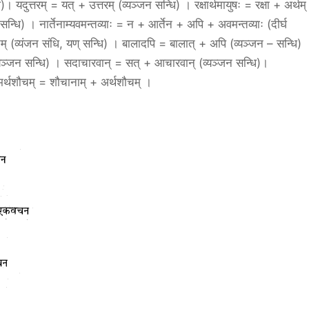
धि)। यदुत्तरम् = यत् + उत्तरम् (व्यञ्जन सन्धि) । रक्षार्थमायुषः = रक्षा + अर्थम्
न्धि) । नार्तेनाम्यवमन्तव्याः = न + आर्तेन + अपि + अवमन्तव्याः (दीर्घ
म् (व्यंजन संधि, यण् सन्धि) । बालादपि = बालात् + अपि (व्यञ्जन – सन्धि)
 (व्यञ्जन सन्धि) । सदाचारवान् = सत् + आचारवान् (व्यञ्जन सन्धि)।
र्थशौचम् = शौचानाम् + अर्थशौचम् ।