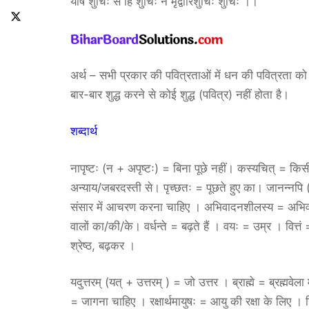
योर्षे शुचिः स हि शुचिः न मृद्वारिशुचिः शुचिः ।।
अर्थ – सभी प्रकार की पवित्रताओं में धन की पवित्रता को श्र
बार-बार शुद्ध करने से कोई शुद्ध (पवित्र) नहीं होता है।
शब्दार्थ
नापृष्टः (न + अपृष्टः) = बिना पूछे नहीं। कस्यचित् = क
अन्याय/जबरदस्ती से। पृच्छतः = पूछते हुए का। जानन्नप
संसार में आचरण करना चाहिए । अभिवादनशीलस्य = अभिवादन 
वालों का/की/के। वर्धन्ते = बढ़ते हैं । वयः = उम्र । वित
श्रेष्ठ, बढ़कर ।
यदुत्तरम् (यत् + उत्तरम् ) = जो उत्तर । ब्राह्मे = ब्रह्मवेला मे
= जागना चाहिए । रक्षार्थमायुषः = आयु की रक्षा के लिए । न