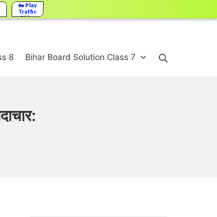
🏍️ Play
Traffic
Rider
Search
ss 8
Bihar Board Solution Class 7
ाचार: