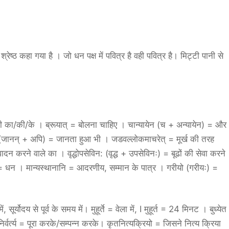
ेष्ठ कहा गया है । जो धन पक्ष में पवित्र है वही पवित्र है। मिट्टी पानी से
िसी का/की/के । ब्रूयात् = बोलना चाहिए । चान्यायेन (च + अन्यायेन) = और
ि (जानन् + अपि) = जानता हुआ भी । जडवल्लोकमाचरेत् = मूर्ख की तरह
करने वाले का । वृद्धोपसेविन: (वृद्ध + उपसेविनः) = बूढों की सेवा करने
्तं = धन । मान्यस्थानानि = आदरणीय, सम्मान के पात्र । गरीयो (गरीयः) =
ं, सूर्योदय से पूर्व के समय में। मुहूर्ते = वेला में, I मुहूर्त = 24 मिनट । बुध्येत
िर्वर्त्य = पूरा करके/सम्पन्न करके। कृतनित्यक्रियो = जिसने नित्य क्रिया