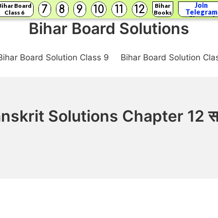
Join
Bihar Board
Bihar
7
8
9
10
11
12
Telegram
Class 6
Books
Channel
Bihar Board Solutions
Bihar Board Solution Class 9
Bihar Board Solution Cla
nskrit Solutions Chapter 12 सद