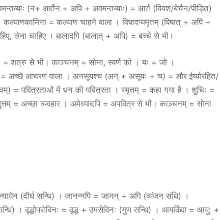
्यवमन्तव्याः (न+ आर्तेन + अपि + अवमन्तव्याः) = आर्त (विवश/बेचैन/पीड़ित)
 । कल्याणकामिना = कल्याण चाहने वाला । विषादप्यमृतम् (विषात् + अपि +
हिए, लेना चाहिए । बालादपि (बालात् + अपि) = बच्चे से भी।
 = शत्रु से भी। काञ्चनम् = सोना, स्वर्ण को । यः = जो ।
न् = अच्छे आचरण वाला । अनसूयश्च (अन् + असूयः + च) = और ईर्ष्यारहित/
्) = पवित्रताओं में धन की पवित्रता । स्मृतम् = कहा गया है । शुचिः =
्वृत्तम् = अच्छा व्यवहार । अमेध्यादपि = अपवित्र से भी। काञ्चनम् = सोना
अन्यायेन (दीर्घ सन्धि) । जानन्नपि = जानन् + अपि (व्यंजन संधि) ।
) । वृद्धोपसेविनः = वृद्ध + उपसेविनः (गुण सन्धि) । आयर्विद्या = आयु: +