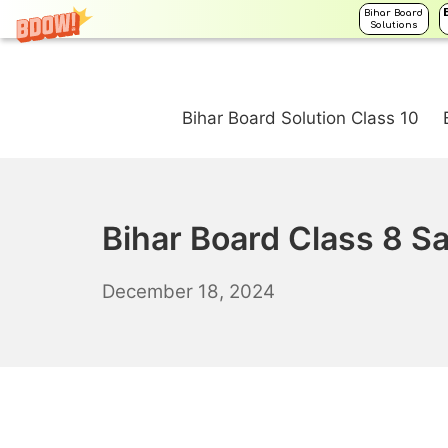
Bihar Board
Solutions
Skip
to
Bihar Board Solution Class 10
content
Bihar Board Class 8 Sa
December
December 18, 2024
19,
2024